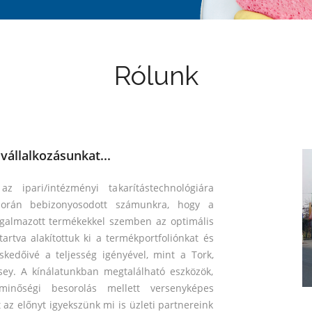
Rólunk
állalkozásunkat...
ipari/intézményi takarítástechnológiára
 során bebizonyosodott számunkra, hogy a
rgalmazott termékekkel szemben az optimális
tartva alakítottuk ki a termékportfoliónkat és
skedőivé a teljesség igényével, mint a Tork,
rsey. A kínálatunkban megtalálható eszközök,
nőségi besorolás mellett versenyképes
t az előnyt igyekszünk mi is üzleti partnereink