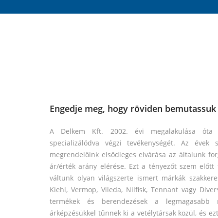
Engedje meg, hogy röviden bemutassuk v
A Delkem Kft. 2002. évi megalakulása óta az 
specializálódva végzi tevékenységét. Az évek
megrendelőink elsődleges elvárása az általunk fo
ár/érték arány elérése. Ezt a tényezőt szem előtt 
váltunk olyan világszerte ismert márkák szakkere
Kiehl, Vermop, Vileda, Nilfisk, Tennant vagy Dive
termékek és berendezések a legmagasabb mi
árképzésükkel tűnnek ki a vetélytársak közül, és ez