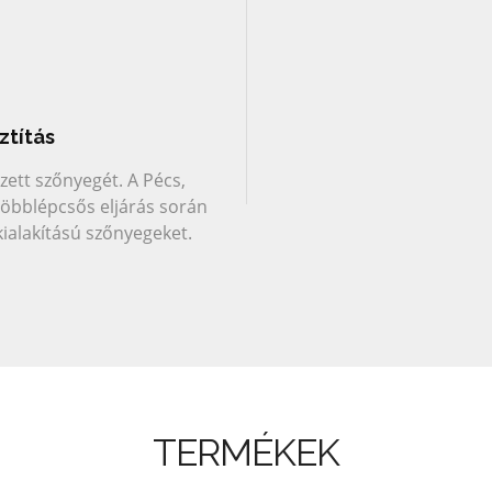
ztítás
zett szőnyegét. A Pécs,
többlépcsős eljárás során
kialakítású szőnyegeket.
TERMÉKEK