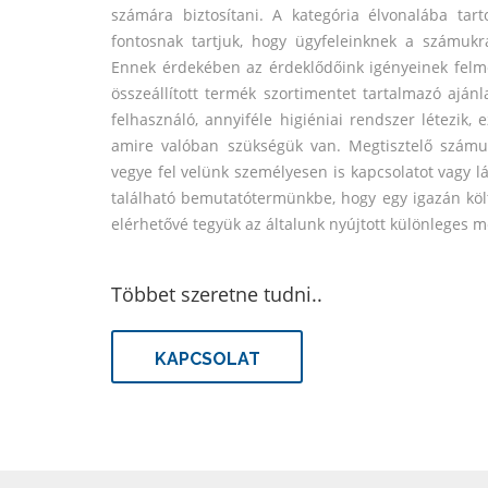
számára biztosítani. A kategória élvonalába tart
fontosnak tartjuk, hogy ügyfeleinknek a számukr
Ennek érdekében az érdeklődőink igényeinek felmé
összeállított termék szortimentet tartalmazó ajá
felhasználó, annyiféle higiéniai rendszer létezik,
amire valóban szükségük van. Megtisztelő számun
vegye fel velünk személyesen is kapcsolatot vagy l
található bemutatótermünkbe, hogy egy igazán köl
elérhetővé tegyük az általunk nyújtott különleges 
Többet szeretne tudni..
KAPCSOLAT