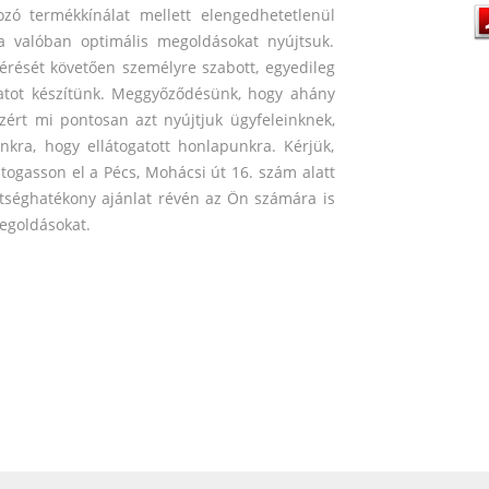
ozó termékkínálat mellett elengedhetetlenül
a valóban optimális megoldásokat nyújtsuk.
rését követően személyre szabott, egyedileg
nlatot készítünk. Meggyőződésünk, hogy ahány
 ezért mi pontosan azt nyújtjuk ügyfeleinknek,
kra, hogy ellátogatott honlapunkra. Kérjük,
átogasson el a Pécs, Mohácsi út 16. szám alatt
tséghatékony ajánlat révén az Ön számára is
megoldásokat.