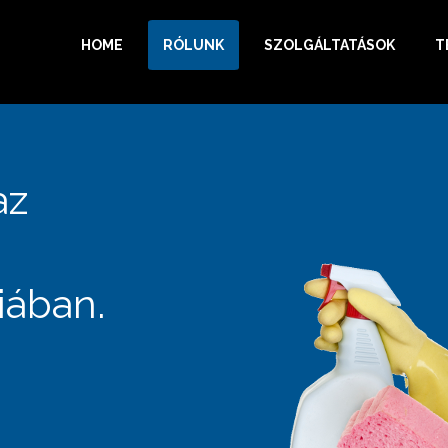
HOME
RÓLUNK
SZOLGÁLTATÁSOK
T
az
iában.