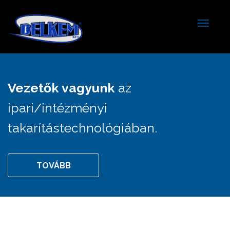
Toggle
navigat
Vezetők vagyunk
az
ipari/intézményi
takarítástechnológiában.
TOVÁBB