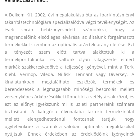
vállalkozásunkat...
A Delkem Kft. 2002. évi megalakulása óta az ipari/intézményi
takarítástechnológiára specializálódva végzi tevékenységét. Az
évek során bebizonyosodott számunkra, hogy a
megrendelőink elsődleges elvárása az általunk forgalmazott
termékekkel szemben az optimális ár/érték arány elérése. Ezt
a tényezőt szem előtt tartva alakítottuk ki a
termékportfoliónkat és váltunk olyan világszerte ismert
márkák szakkereskedőivé a teljesség igényével, mint a Tork,
Kiehl, Vermop, Vileda, Nilfisk, Tennant vagy Diversey. A
kínálatunkban megtalálható eszközök, termékek és
berendezések a legmagasabb minőségi besorolás mellett
versenyképes árképzésükkel tűnnek ki a vetélytársak közül, és
ezt az előnyt igyekszünk mi is üzleti partnereink számára
biztosítani. A kategória élvonalába tartozó termékkínálat
mellett elengedhetetlenül fontosnak tartjuk, hogy
ügyfeleinknek a számukra valóban optimális megoldásokat
nyújtsuk. Ennek érdekében az érdeklődőink igényeinek